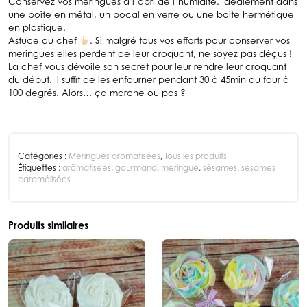
Conservez vos meringues à l’abri de l’humidité. Idéalement dans
une boîte en métal, un bocal en verre ou une boite hermétique
en plastique.
Astuce du chef
. Si malgré tous vos efforts pour conserver vos
meringues elles perdent de leur croquant, ne soyez pas déçus !
La chef vous dévoile son secret pour leur rendre leur croquant
du début. Il suffit de les enfourner pendant 30 à 45min au four à
100 degrés. Alors… ça marche ou pas ?
Catégories :
Meringues aromatisées
,
Tous les produits
Étiquettes :
arômatisées
,
gourmand
,
meringue
,
sésames
,
sésames
caramélisées
Produits similaires