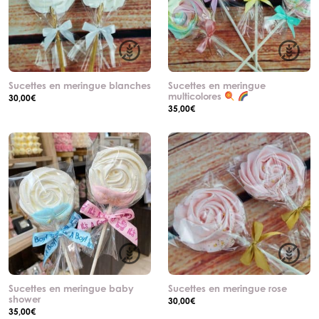
Sucettes en meringue blanches
Sucettes en meringue
multicolores
30,00
€
35,00
€
Sucettes en meringue baby
Sucettes en meringue rose
shower
30,00
€
35,00
€