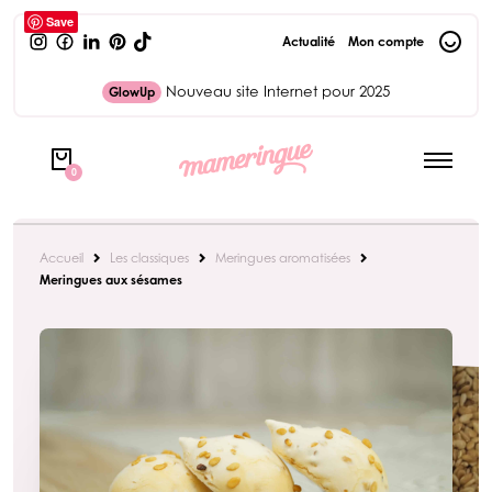
Save
Actualité
Mon compte
Nouveau site Internet pour 2025
GlowUp
0
Accueil
Les classiques
Meringues aromatisées
Meringues aux sésames