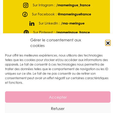
Sur Intagram :
/mameringue_france
Sur Facebook :
@mameringuefrance
Sur LinkedIn :
/ma-meringue
Sur Pinterest :
/mameringue_france
Gérer le consentement aux
Sur tikTok :
@mameringue_france
cookies
Pour offrir les meilleures expériences, nous utilisons des technologies
telles que les cookies pour stocker et/ou accéder aux informations des
appareils. Le fait de consentir à ces technologies nous permettra de
traiter des données telles que le comportement de navigation ou les ID
uniques sur ce site. Le fait de ne pas consentir ou de retirer son
consentement peut avoir un effet négatif sur certaines caractéristiques
et fonctions.
Ma Meringue
à chaque événement sa meringue !
- 2026
Accepter
Mentions légales
CGV & CGU
Politique de confidentialité
Refuser