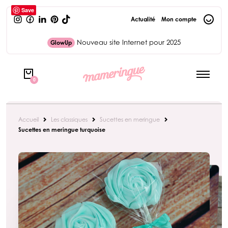
Save
Actualité
Mon compte
Nouveau site Internet pour 2025
GlowUp
0
Accueil
Les classiques
Sucettes en meringue
Sucettes en meringue turquoise