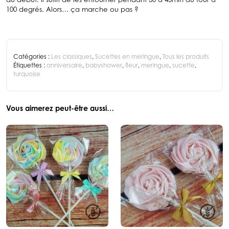
100 degrés. Alors… ça marche ou pas ?
Catégories :
Les classiques
,
Sucettes en meringue
,
Tous les produits
Étiquettes :
anniversaire
,
babyshower
,
fleur
,
meringue
,
sucette
,
turquoise
Vous aimerez peut-être aussi…