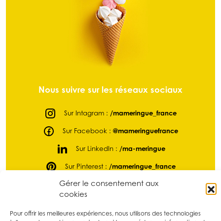
Nous suivre sur les réseaux sociaux
Sur Intagram :
/mameringue_france
Sur Facebook :
@mameringuefrance
Sur LinkedIn :
/ma-meringue
Sur Pinterest :
/mameringue_france
Gérer le consentement aux
Sur tikTok :
@mameringue_france
cookies
Pour offrir les meilleures expériences, nous utilisons des technologies