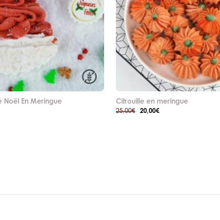
e Noël En Meringue
Citrouille en meringue
Le
Le
20,00
€
25,00
€
prix
prix
initial
actuel
était :
est :
25,00€.
20,00€.