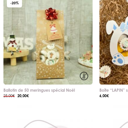
-20%
Ballotin de 50 meringues spécial Noël
Boîte “LAPIN” 
Le
Le
20,00
€
6,00
€
25,00
€
prix
prix
initial
actuel
était :
est :
25,00€.
20,00€.