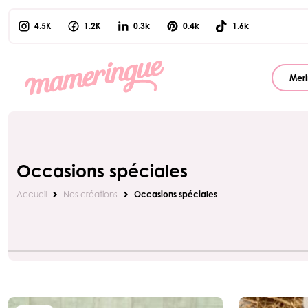
4.5K
1.2K
0.3k
0.4k
1.6k
Meri
Occasions spéciales
Accueil
Nos créations
Occasions spéciales