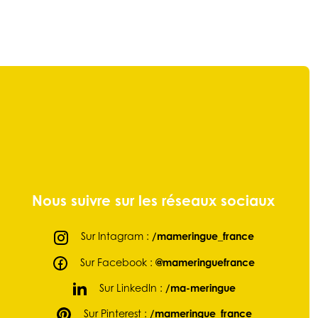
Nous suivre sur les réseaux sociaux
Sur Intagram :
/mameringue_france
Sur Facebook :
@mameringuefrance
Sur LinkedIn :
/ma-meringue
Sur Pinterest :
/mameringue_france