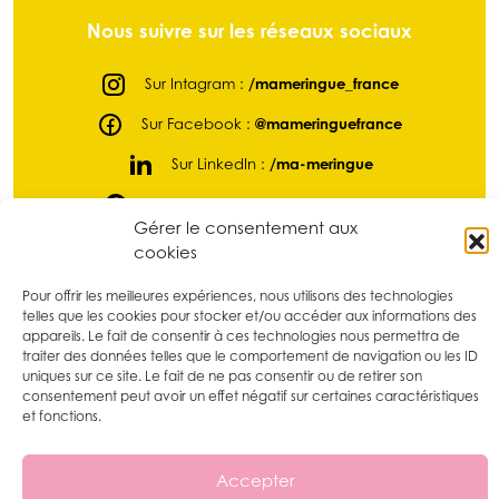
Nous suivre sur les réseaux sociaux
Sur Intagram :
/mameringue_france
Sur Facebook :
@mameringuefrance
Sur LinkedIn :
/ma-meringue
Sur Pinterest :
/mameringue_france
Gérer le consentement aux
Sur tikTok :
@mameringue_france
cookies
Pour offrir les meilleures expériences, nous utilisons des technologies
telles que les cookies pour stocker et/ou accéder aux informations des
appareils. Le fait de consentir à ces technologies nous permettra de
traiter des données telles que le comportement de navigation ou les ID
uniques sur ce site. Le fait de ne pas consentir ou de retirer son
consentement peut avoir un effet négatif sur certaines caractéristiques
et fonctions.
Ma Meringue
Accepter
à chaque événement sa meringue !
- 2026