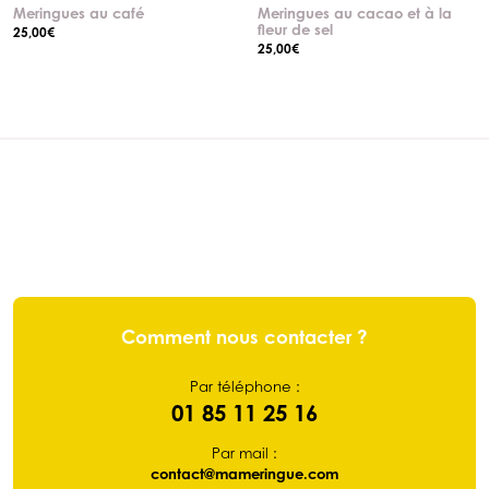
Meringues au café
Meringues au cacao et à la
fleur de sel
25,00
€
25,00
€
Comment nous contacter ?
Par téléphone :
01 85 11 25 16
Par mail :
contact@mameringue.com