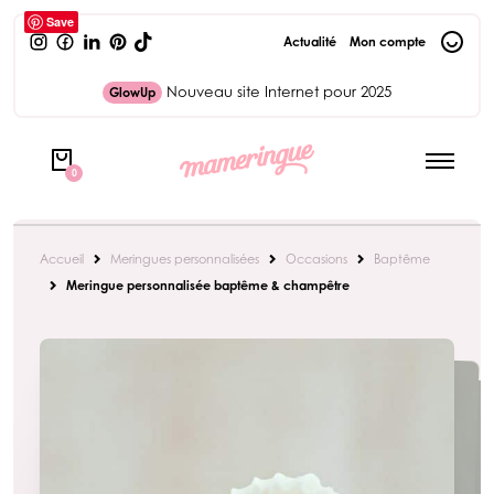
Save
Actualité
Mon compte
Nouveau site Internet pour 2025
GlowUp
0
Accueil
Meringues personnalisées
Occasions
Baptême
Meringue personnalisée baptême & champêtre