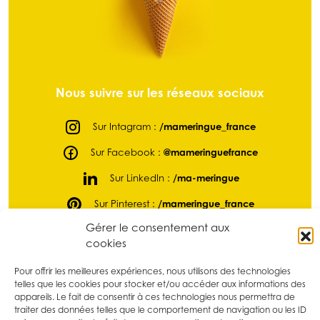
Nous suivre sur les réseaux sociaux
Sur Intagram :
/mameringue_france
Sur Facebook :
@mameringuefrance
Sur LinkedIn :
/ma-meringue
Sur Pinterest :
/mameringue_france
Gérer le consentement aux
Sur tikTok :
@mameringue_france
cookies
Pour offrir les meilleures expériences, nous utilisons des technologies
telles que les cookies pour stocker et/ou accéder aux informations des
appareils. Le fait de consentir à ces technologies nous permettra de
traiter des données telles que le comportement de navigation ou les ID