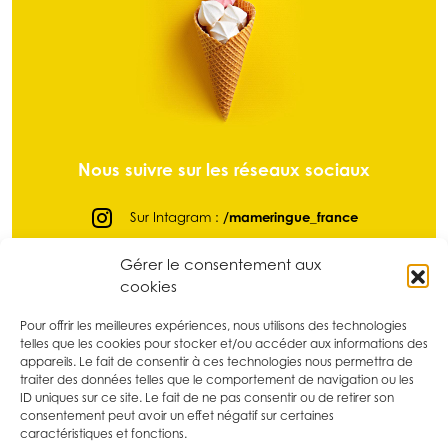
Nous suivre sur les réseaux sociaux
Sur Intagram :
/mameringue_france
Sur Facebook :
@mameringuefrance
Gérer le consentement aux
cookies
Sur LinkedIn :
/ma-meringue
Sur Pinterest :
/mameringue_france
Pour offrir les meilleures expériences, nous utilisons des technologies
telles que les cookies pour stocker et/ou accéder aux informations des
Sur tikTok :
@mameringue_france
appareils. Le fait de consentir à ces technologies nous permettra de
traiter des données telles que le comportement de navigation ou les
ID uniques sur ce site. Le fait de ne pas consentir ou de retirer son
consentement peut avoir un effet négatif sur certaines
caractéristiques et fonctions.