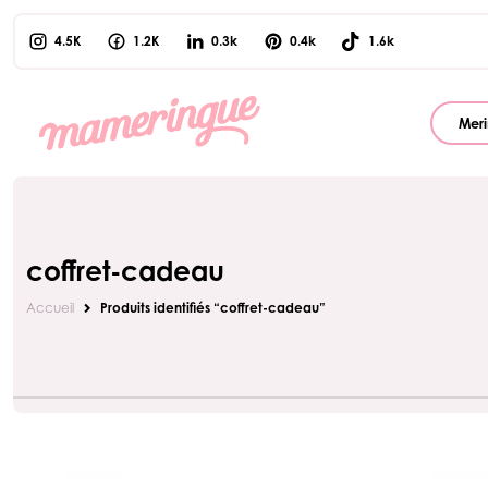
4.5K
1.2K
0.3k
0.4k
1.6k
Meri
coffret-cadeau
Accueil
Produits identifiés “coffret-cadeau”