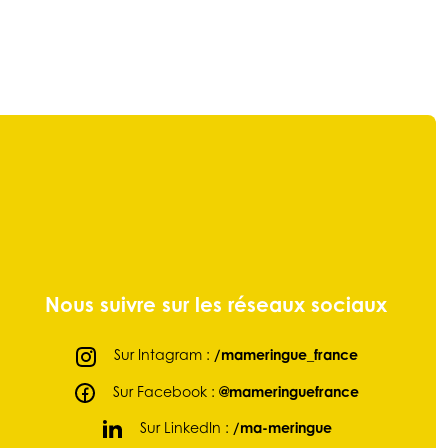
Nous suivre sur les réseaux sociaux
Sur Intagram :
/mameringue_france
Sur Facebook :
@mameringuefrance
Sur LinkedIn :
/ma-meringue