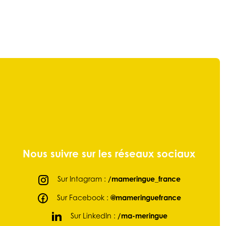
Nous suivre sur les réseaux sociaux
Sur Intagram :
/mameringue_france
Sur Facebook :
@mameringuefrance
Sur LinkedIn :
/ma-meringue