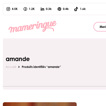
4.5K
1.2K
0.3k
0.4k
1.6k
Meri
amande
Accueil
Produits identifiés “amande”