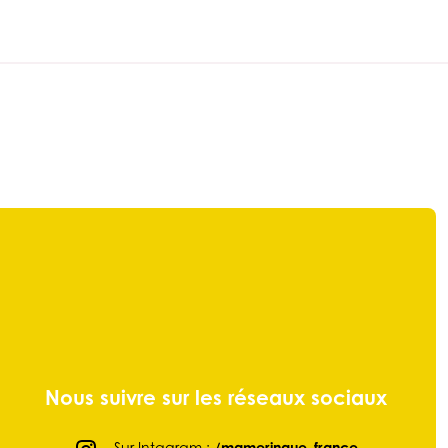
Nous suivre sur les réseaux sociaux
Sur Intagram :
/mameringue_france