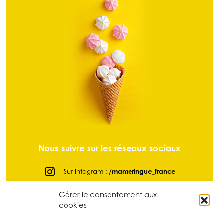
Nous suivre sur les réseaux sociaux
Sur Intagram :
/mameringue_france
Sur Facebook :
@mameringuefrance
Gérer le consentement aux
cookies
Sur LinkedIn :
/ma-meringue